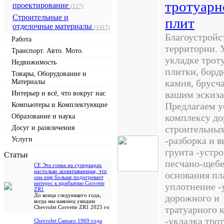
тротуарн
проектирование
(127)
Строительные и
плит
отделочные материалы
(1417)
Благоустройс
Работа
территории. 
Транспорт. Авто. Мото.
укладке трот
Недвижимость
плитки, борд
Товары, Оборудование и
камня, брусч
Материалы
вашим эскиза
Интерьер и всё, что вокруг нас
Предлагаем у
Компьютеры и Комплектующие
комплексу д
Образование и наука
строительных
Досуг и развлечения
-разборка и в
Услуги
грунта -устр
Cтатьи
песчано-щеб
CE Эта гонка на суперкарах
настолько захватывающая, что
основания пл
она еще больше подогревает
интерес к прибытию Corvette
уплотнение -
ZR1
До конца следующего года,
дорожного и
когда мы наконец увидим
Chevrolet Corvette ZR1 2025 го
тратуарного 
-укладка тро
Chevrolet Camaro 1969 года