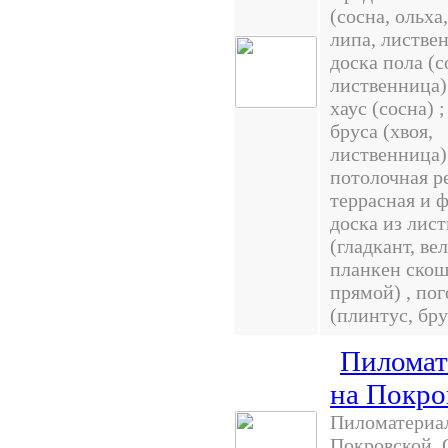
(сосна, ольха
липа, листвен
доска пола (с
лиственница)
хаус (сосна) 
бруса (хвоя,
лиственница) 
потолочная р
террасная и 
доска из лис
(гладкант, вел
планкен ско
прямой) , по
(плинтус, бру
Пиломат
на Покро
Пиломатериа
Покровской. 