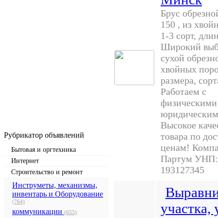
Брус обрезно
150 , из хвой
1-3 сорт, дли
Широкий выб
сухой обрезн
хвойных пор
размера, сорт
Работаем с
физическими
юридическим
Высокое каче
Рубрикатор объявлений
товара по до
ценам! Комп
Бытовая и оргтехника
Партум УНП:
Интернет
193127345
Строительство и ремонт
Инструметы, механизмы,
Выравни
инвентарь и Оборудование
(764)
участка, 
коммуникации
(655)