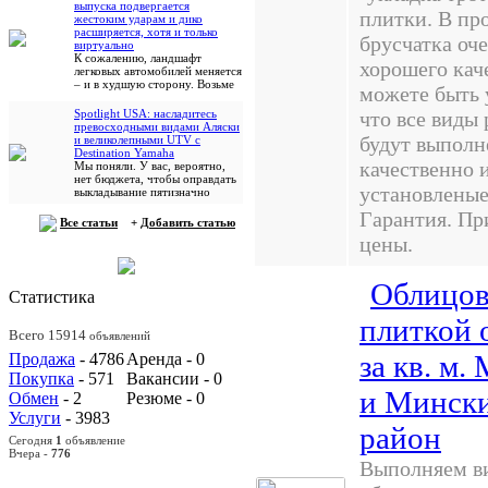
выпуска подвергается
плитки. В пр
жестоким ударам и дико
расширяется, хотя и только
брусчатка оч
виртуально
К сожалению, ландшафт
хорошего кач
легковых автомобилей меняется
– и в худшую сторону. Возьме
можете быть 
Spotlight USA: насладитесь
что все виды
превосходными видами Аляски
будут выпол
и великолепными UTV с
Destination Yamaha
качественно и
Мы поняли. У вас, вероятно,
нет бюджета, чтобы оправдать
установленые
выкладывание пятизначно
Гарантия. П
Все статьи
+
Добавить статью
цены.
Облицов
Статистика
плиткой 
Всего 15914
объявлений
за кв. м.
Продажа
- 4786
Аренда - 0
Покупка
- 571
Вакансии - 0
и Минск
Обмен
- 2
Резюме - 0
Услуги
- 3983
район
Сегодня
1
объявление
Вчера -
776
Выполняем в