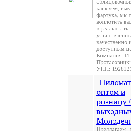
облицовочных
кафелем, вык
фартука, мы
воплотить ва
в реальность.
установленны
качественно и
доступным ц
Компания: И
Протасовицки
УНП: 192812
Пиломат
оптом и
розницу 
выходны
Молодеч
Предлагаем! 