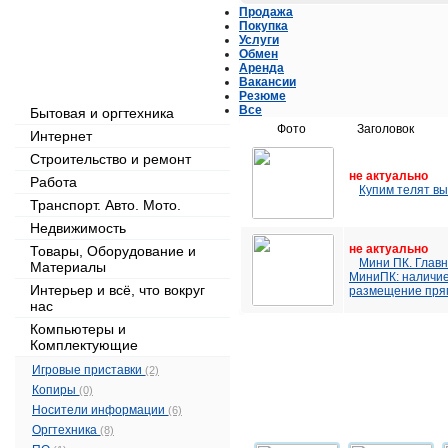
Продажа
Покупка
Услуги
Обмен
Рубрикатор объявлений
Аренда
Вакансии
Резюме
Все
Бытовая и оргтехника
Фото
Заголовок
Интернет
Строительство и ремонт
не актуально
Работа
Купим телят вы
Транспорт. Авто. Мото.
Недвижимость
не актуально
Товары, Оборудование и
Мини ПК. Главн
Материалы
МиниПК: наличие
Интерьер и всё, что вокруг
размещение прям
нас
Компьютеры и
Комплектующие
Игровые приставки
(2)
Копиры
(0)
Носители информации
(6)
Оргтехника
(8)