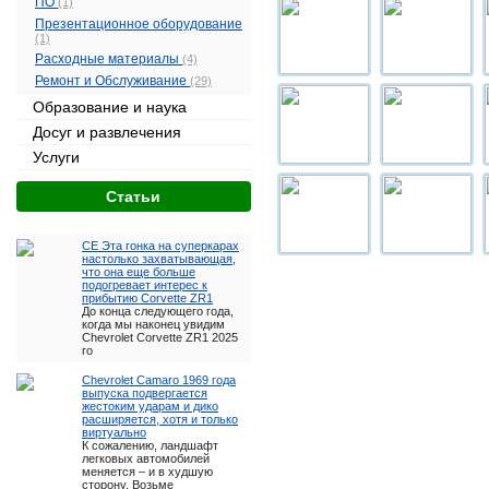
ПО
(1)
Презентационное оборудование
(1)
Расходные материалы
(4)
Ремонт и Обслуживание
(29)
Образование и наука
Досуг и развлечения
Услуги
Cтатьи
CE Эта гонка на суперкарах
настолько захватывающая,
что она еще больше
подогревает интерес к
прибытию Corvette ZR1
До конца следующего года,
когда мы наконец увидим
Chevrolet Corvette ZR1 2025
го
Chevrolet Camaro 1969 года
выпуска подвергается
жестоким ударам и дико
расширяется, хотя и только
виртуально
К сожалению, ландшафт
легковых автомобилей
меняется – и в худшую
сторону. Возьме