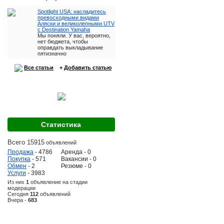
Spotlight USA: насладитесь
превосходными видами
Аляски и великолепными UTV
с Destination Yamaha
Мы поняли. У вас, вероятно,
нет бюджета, чтобы
оправдать выкладывание
пятизначно
Все статьи
+
Добавить статью
Статистика
Всего 15915
объявлений
Продажа
- 4786
Аренда - 0
Покупка
- 571
Вакансии - 0
Обмен
- 2
Резюме - 0
Услуги
- 3983
Из них
1
объявление на стадии
модерации
Сегодня
112
объявлений
Вчера -
683