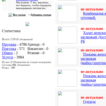
Мы поняли. У вас, вероятно,
нет бюджета, чтобы оправдать
выкладывание пятизначно
не актуально
Комбинация ж
Все статьи
+
Добавить статью
сеточкой.
не актуально
Статистика
Халат женски
шелковый Дост
Всего 15916
объявлений
РБ
Продажа
- 4786
Аренда - 0
Покупка
- 571
Вакансии - 0
не актуально
Обмен
- 2
Резюме - 0
Пижама женс
Услуги
- 3984
шелковая
Из них
2
Объявления на стадии модерации
(майка+шортик
Сегодня
381
объявление
Вчера -
397
не актуально
Пижама женс
шелковая
(майка+шортик
не актуально
Одежда