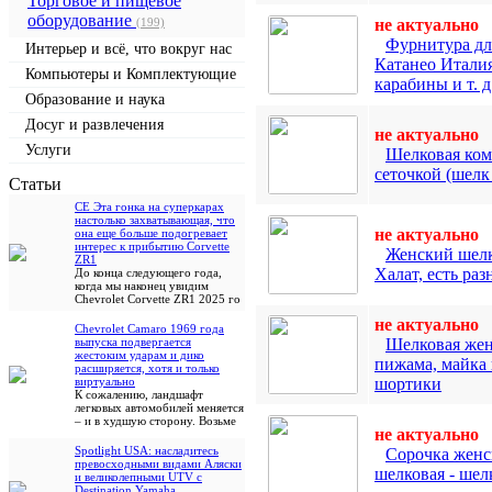
Торговое и пищевое
оборудование
(199)
не актуально
Фурнитура дл
Интерьер и всё, что вокруг нас
Катанео Италия
Компьютеры и Комплектующие
карабины и т. д
Образование и наука
Досуг и развлечения
не актуально
Услуги
Шелковая ком
сеточкой (шел
Cтатьи
CE Эта гонка на суперкарах
настолько захватывающая, что
не актуально
она еще больше подогревает
интерес к прибытию Corvette
Женский шел
ZR1
Халат, есть раз
До конца следующего года,
когда мы наконец увидим
Chevrolet Corvette ZR1 2025 го
не актуально
Chevrolet Camaro 1969 года
выпуска подвергается
Шелковая жен
жестоким ударам и дико
пижама, майка
расширяется, хотя и только
виртуально
шортики
К сожалению, ландшафт
легковых автомобилей меняется
– и в худшую сторону. Возьме
не актуально
Spotlight USA: насладитесь
Сорочка женс
превосходными видами Аляски
шелковая - ше
и великолепными UTV с
Destination Yamaha