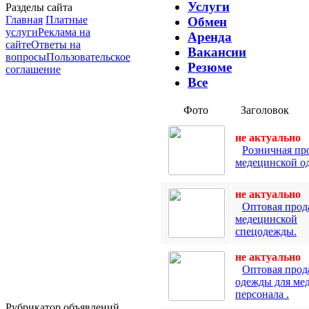
Услуги
Разделы сайта
Главная
Платные
Обмен
услуги
Реклама на
Аренда
сайте
Ответы на
Вакансии
вопросы
Пользовательское
Резюме
соглашение
Все
Фото
Заголовок
не актуально
Розничная пр
медецинской о
не актуально
Оптовая прод
медецинской
спецодежды.
не актуально
Оптовая прод
одежды для ме
персонала .
Рубрикатор объявлений