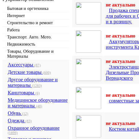
не актуально
Бытовая и оргтехника
Продажа спе
Интернет
для рабочих и
и в розницу.
Строительство и ремонт
Работа
не актуально
Транспорт. Авто. Мото.
Аккумуляторы
Недвижимость
инструмента К
Товары, Оборудование и
Материалы
не актуально
Аксессуары
(87)
Электростан
Детские товары
Дизельные Про
(600)
Вернадского
Другое оборудование и
материалы
(1283)
Канцтовары
(6)
не актуально
Медицинское оборудование
совместные з
и материалы
(48)
Обувь
(12)
Одежда
(83)
не актуально
Охранное оборудование
Костюм кита
(1899)