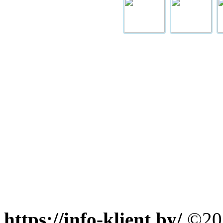
https://info-klient.by/
©202