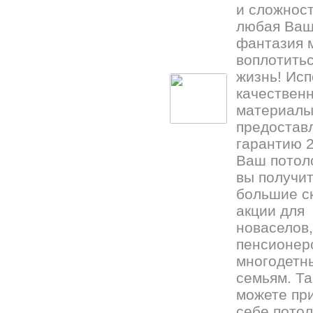
и сложност
любая Ва
фантазия 
воплотитьс
жизнь! Исп
качествен
материалы
предостав
гарантию 2
Ваш потоло
вы получи
большие ск
акции для
новаселов,
пенсионер
многодетн
семьям. Та
можете пр
себе потол