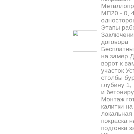
Металлоп
МП20 - 0, 4
односторо
Этапы раб
Заключени
договора
Бесплатны
на замер Д
ворот к ва
участок Ус
столбы бур
глубину 1,
и бетониру
Монтаж го
калитки на
локальная
покраска н
подгонка з