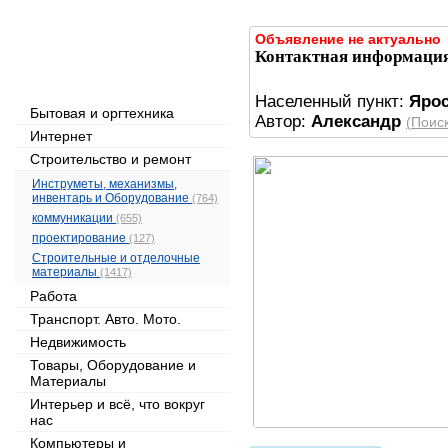
Объявление не актуально
Контактная информаци
Рубрикатор объявлений
Населенный пункт:
Яро
Бытовая и оргтехника
Автор:
Александр
(Поис
Интернет
Строительство и ремонт
Инструметы, механизмы,
инвентарь и Оборудование
(764)
коммуникации
(655)
проектирование
(127)
Строительные и отделочные
материалы
(1417)
Работа
Транспорт. Авто. Мото.
Недвижимость
Товары, Оборудование и
Материалы
Интерьер и всё, что вокруг
нас
Компьютеры и