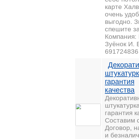
карте Халв
очень удоб
выгодно. З
спешите з
Компания:
Зуёнок И. 
691724836
Декорат
штукатур
гарантия
качества
Декоратив
штукатурк
гарантия к
Составим с
Договор, 
и безнали