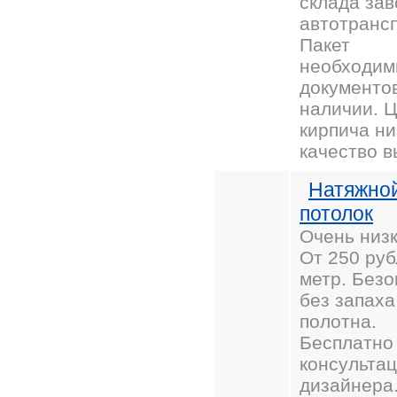
склада за
автотранс
Пакет
необходим
документов
наличии. 
кирпича ни
качество в
Натяжно
потолок
Очень низ
От 250 руб
метр. Безо
без запаха
полотна.
Бесплатно
консульта
дизайнера