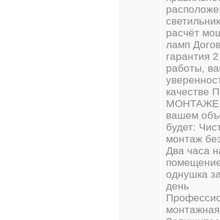
расположе
светильник
расчёт мо
ламп Догов
гарантия 2
работы, в
уверенност
качестве 
МОНТАЖЕ
вашем объ
будет: Чис
монтаж бе
Два часа н
помещение
однушка з
день
Професси
монтажная