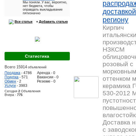
распрода
Мы поняли. У вас, вероятно,
нет бюджета, чтобы
оправдать выкладывание
доставкой
пятизначно
региону
Все статьи
+
Добавить статью
Кирпич
итальянск
производс
НЗКСМ
облицовоч
Статистика
розовый с
Всего 15914
объявлений
морковны
Продажа
- 4786
Аренда - 0
Покупка
- 571
Вакансии - 0
оттенком 
Обмен
- 2
Резюме - 0
керамика 
Услуги
- 3983
Сегодня
2
Объявления
530-2012 
Вчера -
775
пустотност
повышенн
влагостойк
Доставка 
с заводско