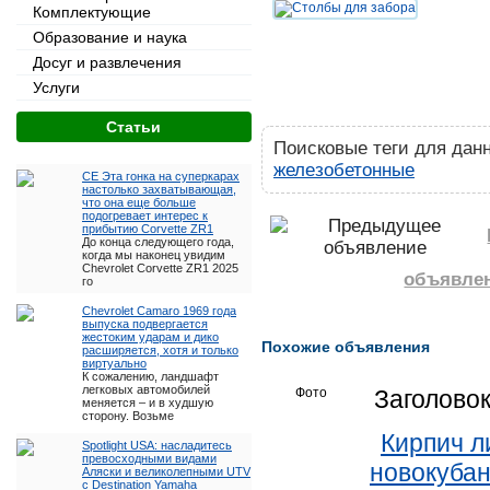
Комплектующие
Образование и наука
Досуг и развлечения
Услуги
Cтатьи
Поисковые теги для дан
железобетонные
CE Эта гонка на суперкарах
настолько захватывающая,
что она еще больше
подогревает интерес к
прибытию Corvette ZR1
До конца следующего года,
когда мы наконец увидим
Chevrolet Corvette ZR1 2025
объявле
го
Chevrolet Camaro 1969 года
выпуска подвергается
жестоким ударам и дико
Похожие объявления
расширяется, хотя и только
виртуально
К сожалению, ландшафт
легковых автомобилей
Фото
Заголово
меняется – и в худшую
сторону. Возьме
Кирпич л
Spotlight USA: насладитесь
превосходными видами
новокуба
Аляски и великолепными UTV
с Destination Yamaha