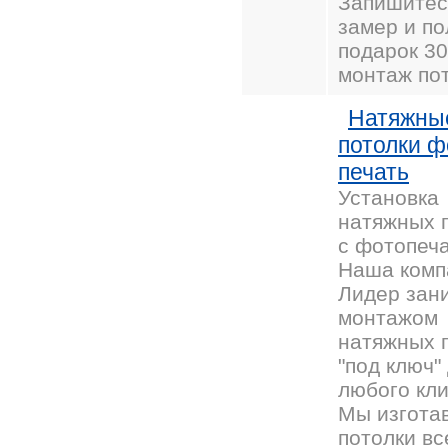
Запишитес
замер и по
подарок 30
монтаж пот
Натяжны
потолки ф
печать
Установка
натяжных 
с фотопеч
Наша комп
Лидер зан
монтажом
натяжных 
"под ключ"
любого кли
Мы изгота
потолки вс