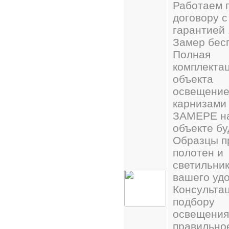
Работаем 
договору с
гарантией 
Замер бес
Полная
комплекта
объекта
освещение
карнизами
ЗАМЕРЕ н
объекте бу
Образцы п
полотен и
светильник
вашего уд
Консультац
подбору
освещения
правильно