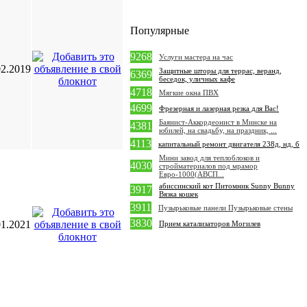
Популярные
9268
Услуги мастера на час
02.2019
Защитные шторы для террас, веранд,
6369
беседок, уличных кафе
4718
Мягкие окна ПВХ
4699
Фрезерная и лазерная резка для Вас!
Баянист-Аккордеонист в Минске на
4381
юбилей, на свадьбу, на праздник, ...
4113
капитальный ремонт двигателя 238д, нд, б
Мини завод для теплоблоков и
4030
стройматериалов под мрамор
Евро-1000(АВСП...
абиссинский кот Питомник Sunny Bunny
3917
Вязка кошек
3911
Пузырьковые панели Пузырьковые стены
3830
01.2021
Прием катализаторов Могилев