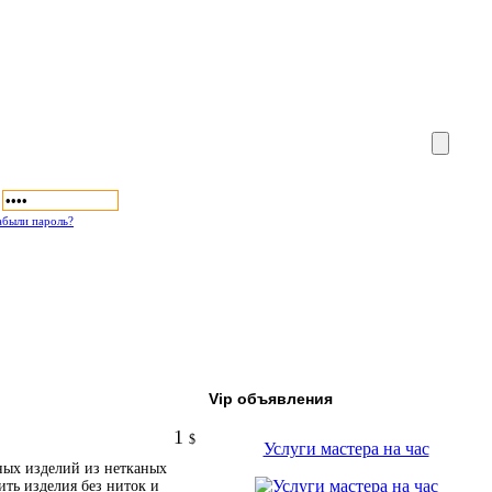
абыли пароль?
Vip объявления
1
$
Услуги мастера на час
ных изделий из нетканых
ть изделия без ниток и