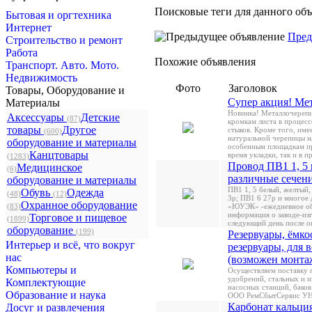
Поисковые теги для данного об
Бытовая и оргтехника
Интернет
Пред
Строительство и ремонт
Работа
Похожие объявления
Транспорт. Авто. Мото.
Недвижимость
Фото
Заголовок
Товары, Оборудование и
Супер акция! Мет
Материалы
Новинка! Металлочерепи
Аксессуары
Детские
(87)
кромкам листа в процесс
товары
Другое
стыков. Кроме того, име
(600)
натуральной черепицы на
оборудование и материалы
особенным площадкам пр
Канцтовары
время укладки, так и в п
(1283)
Провод ПВ1 1, 5 п
Медицинское
(6)
различные сечени
оборудование и материалы
ПВ1 1, 5 белый, желтый,
Обувь
Одежда
(48)
(12)
3р; ПВ1 6 27р и многое
Охранное оборудование
(83)
«ЮУЭК» -ежедневное обн
информация о заводе-изг
Торговое и пищевое
(1899)
следующий день после о
оборудование
(199)
Резервуары, ёмко
Интерьер и всё, что вокруг
резервуары, для 
нас
(возможен монтаж
Компьютеры и
Осуществляем поставку 
удобрений, стальных и и
Комплектующие
насосных станций, баков
Образование и наука
ООО РемСбытСервис УН
Карбонат кальци
Досуг и развлечения