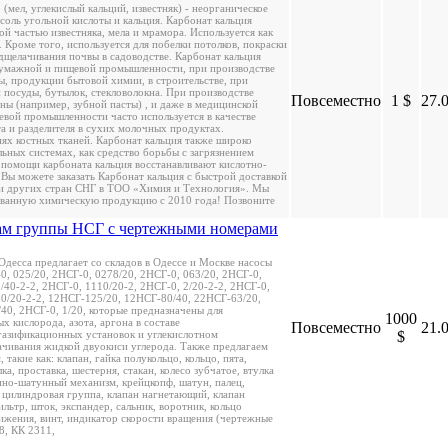
(мел, углекислый кальций, известняк) - неорганическое
соль угольной кислоты и кальция. Карбонат кальция
ной частью известняка, мела и мрамора. Используется как
 Кроме того, используется для побелки потолков, покраски
одщелачивания почвы в садоводстве. Карбонат кальция
бумажной и пищевой промышленности, при производстве
ны, продукции бытовой химии, в строительстве, при
 посуды, бутылок, стекловолокна. При производстве
Повсеместно
1 $
27.
ны (например, зубной пасты) , и даже в медицинской
вой промышленности часто используется в качестве
а и разделителя в сухих молочных продуктах.
ях костных тканей. Карбонат кальция также широко
льных системах, как средство борьбы с загрязнением
помощи карбоната кальция восстанавливают кислотно-
Вы можете заказать Карбонат кальция с быстрой доставкой
а и других стран СНГ в ТОО «Химия и Технология». Мы
ванную химическую продукцию с 2010 года! Позвоните
сам группы НСГ с чертежными номерами
десса предлагает со складов в Одессе и Москве насосы
, 025/20, 2НСГ-0, 0278/20, 2НСГ-0, 063/20, 2НСГ-0,
/40-2-2, 2НСГ-0, 1110/20-2, 2НСГ-0, 2/20-2-2, 2НСГ-0,
50/20-2-2, 12НСГ-125/20, 12НСГ-80/40, 22НСГ-63/20,
40, 2НСГ-0, 1/20, которые предназначены для
1000
 кислорода, азота, аргона в составе
Повсеместно
21.
газификационных установок и углекислотном
$
ачивания жидкой двуокиси углерода. Также предлагаем
, такие как: клапан, гайка полукольцо, кольцо, пята,
ка, проставка, шестерня, стакан, колесо зубчатое, втулка
но-шатунный механизм, крейцкопф, шатун, палец,
 цилиндровая группа, клапан нагнетающий, клапан
льтр, шток, экспандер, сальник, воротник, кольцо
ижения, винт, индикатор скорости вращения (чертежные
8, КК 2311,