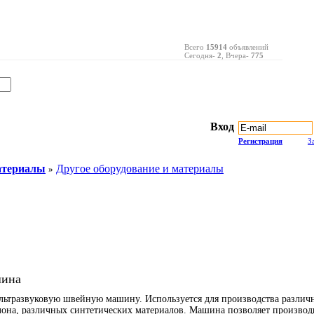
Всего
15914
объявлений
Сегодня-
2
, Вчера-
775
Вход
Регистрация
З
атериалы
Другое оборудование и материалы
»
шина
льтразвуковую швейную машину. Используется для производства различ
лона, различных синтетических материалов. Машина позволяет производи