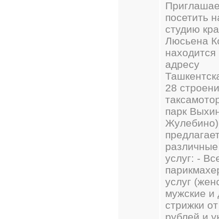
Приглашае
посетить 
студию кр
Люсьена К
находится 
адресу
Ташкентска
28 строени
таксамото
парк Выхи
Жулебино)
предлагае
различные
услуг: - В
парикмахе
услуг (жен
мужские и 
стрижки от
рублей и у