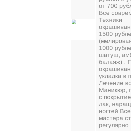
от 700 рубл
Все совре
Техники
окрашиван
1500 рубл
(мелирова
1000 рубле
шатуш, ам
балаяж) . 
окрашиван
укладка в 
Лечение во
Маникюр, 
с покрытие
лак, нара
ногтей Все
мастера с
регулярно