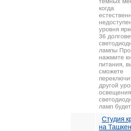
темных ме
когда
естествен
недоступен
уровня ярк
36 долгов
светодиод
лампы Про
нажмите к
питания, в
сможете
переключи
другой уро
освещения
светодиод
ламп будет
Студия к
на Ташкен