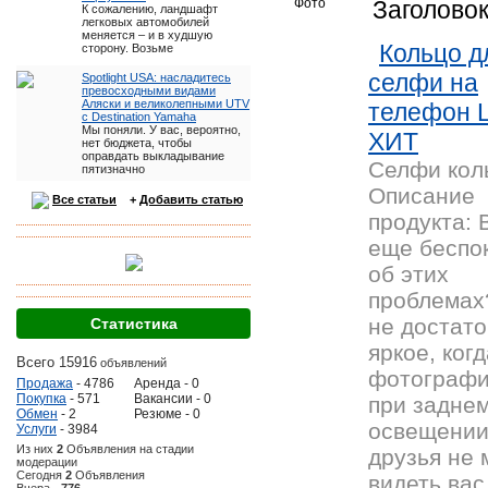
Фото
Заголово
К сожалению, ландшафт
легковых автомобилей
меняется – и в худшую
Кольцо д
сторону. Возьме
селфи на
Spotlight USA: насладитесь
превосходными видами
Аляски и великолепными UTV
телефон 
с Destination Yamaha
Мы поняли. У вас, вероятно,
ХИТ
нет бюджета, чтобы
оправдать выкладывание
Селфи кол
пятизначно
Описание
Все статьи
+
Добавить статью
продукта: 
еще беспо
об этих
проблемах
не достат
Статистика
яркое, ког
Всего 15916
объявлений
фотографи
Продажа
- 4786
Аренда - 0
Покупка
- 571
Вакансии - 0
при задне
Обмен
- 2
Резюме - 0
освещении
Услуги
- 3984
Из них
2
Объявления на стадии
друзья не 
модерации
Сегодня
2
Объявления
видеть вас