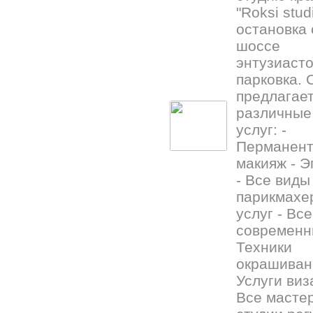
"Roksi stud
остановка 
шоссе
энтузиасто
парковка. 
предлагае
различные
услуг: -
Перманен
макияж - Э
- Все виды
парикмахе
услуг - Все
современ
Техники
окрашиван
Услуги виз
Все масте