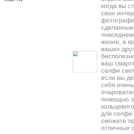
Вчера -
776
когда вы с
свои инте
фотографи
сделанные
повседнев
жизни, в к
ваших друз
бесполезно
ваш смарт
селфи свет
если вы де
себя очень
очаровате
помощью э
кольцевого
для селфи
сможете п
отличные 