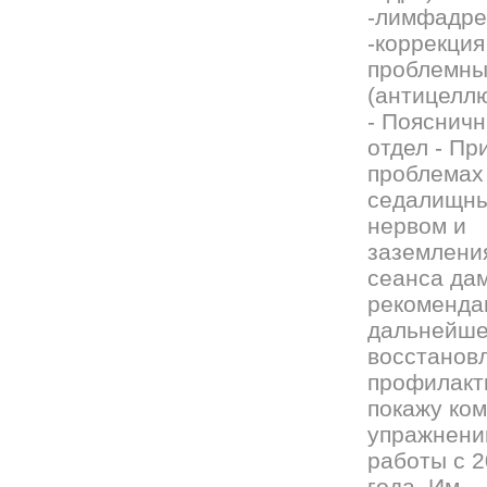
-лимфадр
-коррекция
проблемны
(антицелл
- Пояснич
отдел - Пр
проблемах
седалищн
нервом и
заземлени
сеанса да
рекоменда
дальнейш
восстанов
профилакт
покажу ком
упражнени
работы с 
года. Им