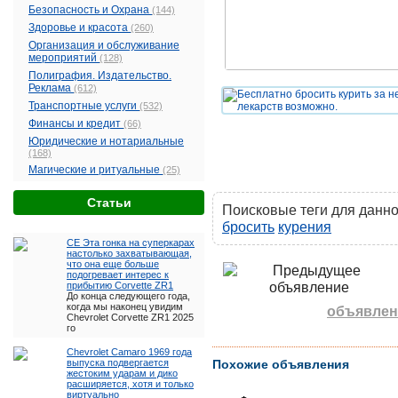
Безопасность и Охрана
(144)
Здоровье и красота
(260)
Организация и обслуживание
мероприятий
(128)
Полиграфия. Издательство.
Реклама
(612)
Транспортные услуги
(532)
Финансы и кредит
(66)
Юридические и нотариальные
(168)
Магические и ритуальные
(25)
Cтатьи
Поисковые теги для данн
бросить
курения
CE Эта гонка на суперкарах
настолько захватывающая,
что она еще больше
подогревает интерес к
прибытию Corvette ZR1
До конца следующего года,
когда мы наконец увидим
объявлен
Chevrolet Corvette ZR1 2025
го
Chevrolet Camaro 1969 года
выпуска подвергается
Похожие объявления
жестоким ударам и дико
расширяется, хотя и только
виртуально