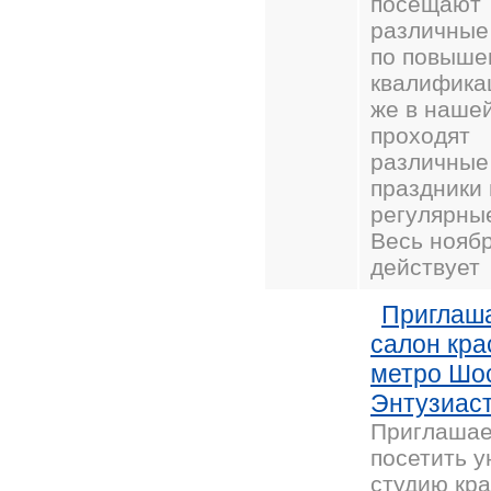
посещают
различные
по повыш
квалификац
же в нашей
проходят
различные
праздники 
регулярны
Весь нояб
действует
Приглаш
салон кра
метро Шо
Энтузиас
Приглашае
посетить 
студию кр