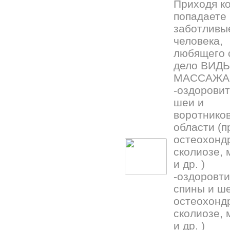
Приходя ко
попадаете 
заботливы
человека,
любящего 
дело ВИД
МАССАЖА
-оздорови
шеи и
воротнико
области (п
остеохонд
сколиозе, 
и др. )
-оздоровт
спины и ше
остеохонд
сколиозе, 
и др. )