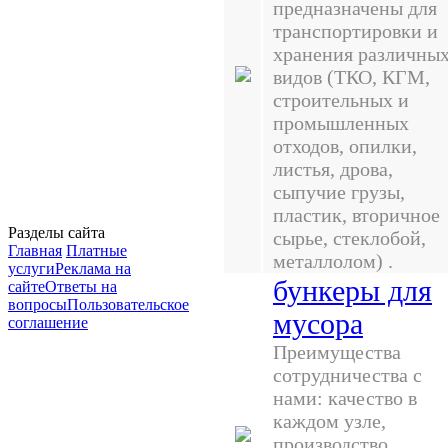
предназначены для
транспортировки и
хранения различны
видов (ТКО, КГМ,
строительных и
промышленных
отходов, опилки,
листья, дрова,
сыпучие грузы,
пластик, вторичное
Разделы сайта
сырье, стеклобой,
Главная
Платные
металлолом) .
услуги
Реклама на
бункеры для
сайте
Ответы на
вопросы
Пользовательское
мусора
соглашение
Преимущества
сотрудничества с
нами: качество в
каждом узле,
производство