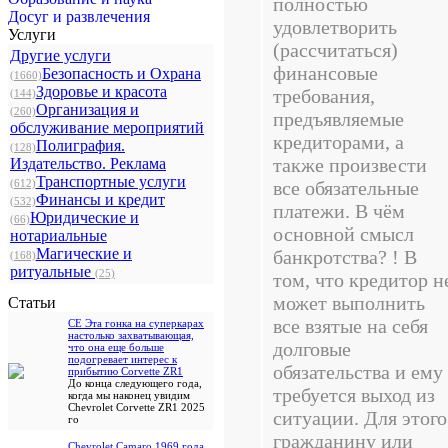
полностью
Досуг и развлечения
удовлетворить
Услуги
(рассчитаться)
Другие услуги
финансовые
Безопасность и Охрана
(1660)
Здоровье и красота
требования,
(144)
Организация и
(260)
предъявляемые
обслуживание мероприятий
кредиторами, а
Полиграфия.
(128)
также произвести
Издательство. Реклама
Транспортные услуги
(612)
все обязательные
Финансы и кредит
(532)
платежи. В чём
Юридические и
(66)
основной смысл
нотариальные
Магические и
банкротства? ! В
(168)
ритуальные
(25)
том, что кредитор н
может выполнить
Cтатьи
все взятые на себя
CE Эта гонка на суперкарах
настолько захватывающая,
долговые
что она еще больше
подогревает интерес к
обязательства и ему
прибытию Corvette ZR1
До конца следующего года,
требуется выход из
когда мы наконец увидим
Chevrolet Corvette ZR1 2025
ситуации. Для этого
го
гражданину или
Chevrolet Camaro 1969 года