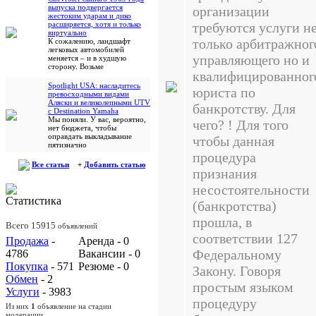
выпуска подвергается
организации
жестоким ударам и дико
расширяется, хотя и только
требуются услуги н
виртуально
только арбитражног
К сожалению, ландшафт
легковых автомобилей
управляющего но и
меняется – и в худшую
сторону. Возьме
квалифицированног
Spotlight USA: насладитесь
юриста по
превосходными видами
Аляски и великолепными UTV
банкротству. Для
с Destination Yamaha
Мы поняли. У вас, вероятно,
чего? ! Для того
нет бюджета, чтобы
оправдать выкладывание
чтобы данная
пятизначно
процедура
Все статьи
+
Добавить статью
признания
несостоятельности
Статистика
(банкротства)
прошла, в
Всего 15915
объявлений
соответствии 127
Продажа
-
Аренда - 0
Федеральному
4786
Вакансии - 0
Покупка
- 571
Резюме - 0
Закону. Говоря
Обмен
- 2
простым языком
Услуги
- 3983
процедуру
Из них
1
объявление на стадии
модерации