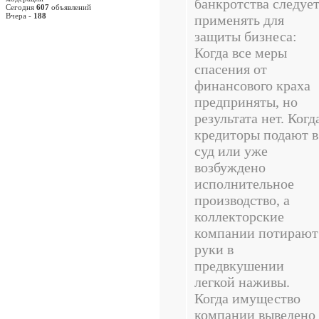
банкротства следуе
Сегодня
607
объявлений
Вчера -
188
применять для
защиты бизнеса:
Когда все меры
спасения от
финансового краха
предприняты, но
результата нет. Когд
кредиторы подают в
суд или уже
возбуждено
исполнительное
производство, а
коллекторские
компании потирают
руки в
предвкушении
легкой наживы.
Когда имущество
компании выведено