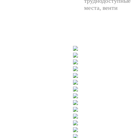
труднодоступные
места, венти