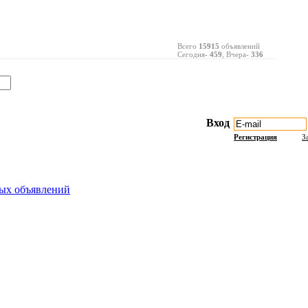
Всего
15915
объявлений
Сегодня-
459
, Вчера-
336
Вход
Регистрация
З
ых объявлений