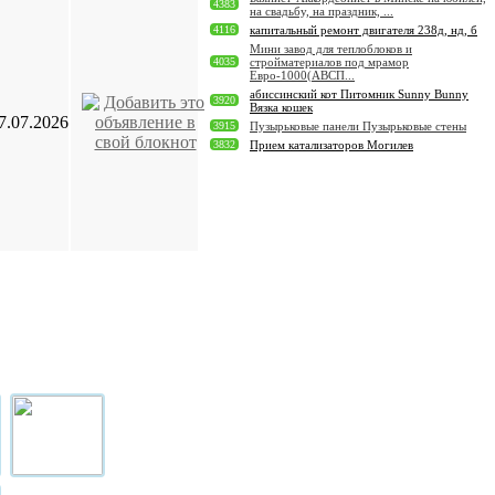
4383
на свадьбу, на праздник, ...
4116
капитальный ремонт двигателя 238д, нд, б
Мини завод для теплоблоков и
4035
стройматериалов под мрамор
Евро-1000(АВСП...
абиссинский кот Питомник Sunny Bunny
3920
Вязка кошек
7.07.2026
3915
Пузырьковые панели Пузырьковые стены
3832
Прием катализаторов Могилев