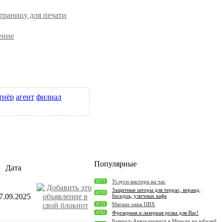
траницу для печати
ение
тнёр
агент
филиал
Популярные
Дата
9271
Услуги мастера на час
Защитные шторы для террас, веранд,
6370
7.09.2025
беседок, уличных кафе
4721
Мягкие окна ПВХ
4702
Фрезерная и лазерная резка для Вас!
Баянист-Аккордеонист в Минске на юбилей,