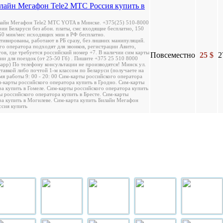
лайн Мегафон Tele2 МТС Россия купить в
лайн Мегафон Tele2 МТС YOTA в Минске. +375(25) 510-8000
ии Беларуси без абон. платы, смс входящие бесплатно, 150
50 мин/мес исходящих мин в РФ бесплатно.
тивированы, работают в РБ сразу, без лишних манипуляций.
о оператора подходят для звонков, регистрации Авито,
нтов, где требуется российский номер +7. В наличии сим карты
Повсеместно
25 $
2
ии для поездок (от 25-50 Гб) . Пишите +375 25 510 8000
atsapp) По телефону консультации не производятся! Минск ул.
ставкой либо почтой 1-м классом по Беларуси (получаете на
я работы 9: 00 - 20: 00 Сим-карты российского оператора
м-карты российского оператора купить в Гродно. Сим-карты
а купить в Гомеле. Сим-карты российского оператора купить
ы российского оператора купить в Бресте. Сим-карты
ра купить в Могилеве. Сим-карта купить Билайн Мегафон
сия купить