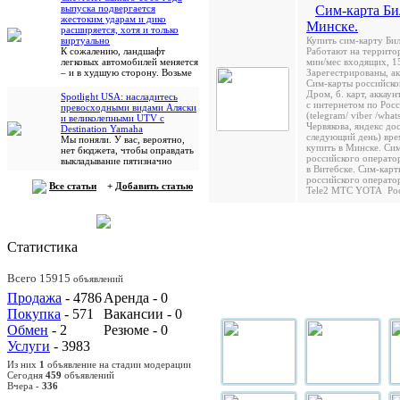
Сим-карта Би
выпуска подвергается
жестоким ударам и дико
Минске.
расширяется, хотя и только
Купить сим-карту Би
виртуально
Работают на территор
К сожалению, ландшафт
мин/мес входящих, 1
легковых автомобилей меняется
Зарегестрированы, ак
– и в худшую сторону. Возьме
Сим-карты российског
Дром, б. карт, аккау
Spotlight USA: насладитесь
с интернетом по Росс
превосходными видами Аляски
(telegram/ viber /wh
и великолепными UTV с
Червякова, яндекс до
Destination Yamaha
следующий день) врем
Мы поняли. У вас, вероятно,
купить в Минске. Си
нет бюджета, чтобы оправдать
российского оператор
выкладывание пятизначно
в Витебске. Сим-карт
российского операто
Все статьи
+
Добавить статью
Tele2 МТС YOTA Рос
Статистика
Всего 15915
объявлений
Продажа
- 4786
Аренда - 0
Покупка
- 571
Вакансии - 0
Обмен
- 2
Резюме - 0
Услуги
- 3983
Из них
1
объявление на стадии модерации
Сегодня
459
объявлений
Вчера -
336