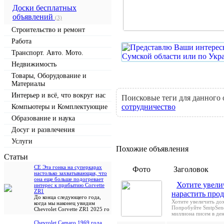
Доски бесплатных
объявлений
(3)
Строительство и ремонт
Работа
Транспорт. Авто. Мото.
Недвижимость
Товары, Оборудование и
Материалы
Интерьер и всё, что вокруг нас
Поисковые теги для данного
сотрудничество
Компьютеры и Комплектующие
Образование и наука
Досуг и развлечения
Услуги
Похожие объявления
Cтатьи
CE Эта гонка на суперкарах
Фото
Заголовок
настолько захватывающая, что
она еще больше подогревает
Хотите увели
интерес к прибытию Corvette
ZR1
нарастить про
До конца следующего года,
Хотите увеличить до
когда мы наконец увидим
Попробуйте SmtpSend
Chevrolet Corvette ZR1 2025 го
миллиона писем в де
Chevrolet Camaro 1969 года