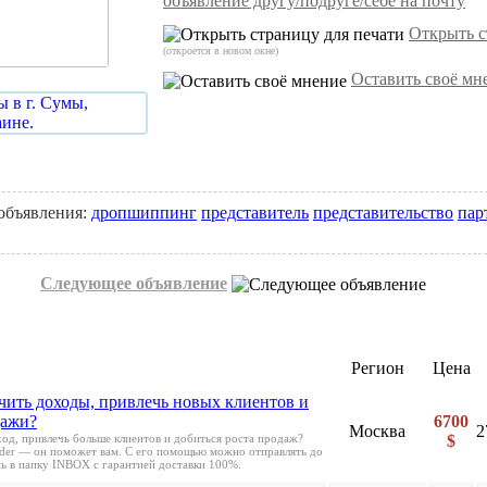
объявление другу/подруге/себе на почту
Открыть с
(откроется в новом окне)
Оставить своё мн
 объявления:
дропшиппинг
представитель
представительство
пар
Следующее объявление
Регион
Цена
чить доходы, привлечь новых клиентов и
дажи?
6700
Москва
2
ход, привлечь больше клиентов и добиться роста продаж?
$
er — он поможет вам. С его помощью можно отправлять до
нь в папку INBOX с гарантией доставки 100%.